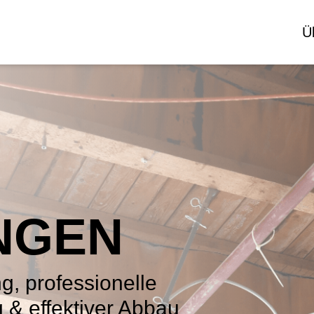
Ü
NGEN
g, professionelle
 & effektiver Abbau