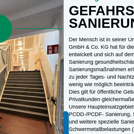
GEFAHRS
SANIERU
Der Mensch ist in seiner U
GmbH & Co. KG hat für die
entwickelt und sich auf de
Sanierung gesundheitschäd
Sanierungsmaßnahmen erle
zu jeder Tages- und Nachtz
wenig wie möglich beeinträ
Dies gilt für öffentliche G
Privatkunden gleichermaße
Unsere Haupteinsatzgebiet
PCDD-/PCDF- Sanierung, S
und weitere spezielle Sani
Schwermetallbelastungen (